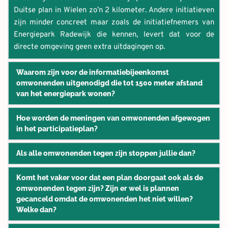
moet gaan voldoen.
Duitse plan in Wielen zo’n 2 kilometer. Andere initiatieven 
gemeente en initiatiefnemers rekening mee dienen te 
zijn minder concreet maar zoals de initiatiefnemers van 
houden. In Hardenberg is de Vereniging Duurzame Energie 
Meer 
Energiepark Radewijk die kennen, levert dat voor de 
Radewijk een van de initiatiefnemers en aangesloten in dit 
informatie: 
directe omgeving geen extra uitdagingen op.
https://www.helpdeskwindopland.nl/landelijke+
proces. 
milieunormen/concept+landelijke+milieunormen/default.a
spx
Waarom zijn voor de informatiebijeenkomst 
omwonenden uitgenodigd die tot 1500 meter afstand 
van het energiepark wonen?
Direct-omwonenden van een energiepark zijn een heel 
Hoe worden de meningen van omwonenden afgewogen 
belangrijke doelgroep bij de ontwikkeling van een energie- 
in het participatieplan? 
of windpark. Bij het bepalen van deze groep wordt vaak 
In een participatieplan staat hoe inwoners van Hardenberg 
een afstandscriterium gehanteerd tot het ontwikkelgebied. 
Als alle omwonenden tegen zijn stoppen jullie dan? 
en omwonenden en belanghebbenden in de omgeving van 
Energiepark Radewijk sluit aan bij de keuze die de 
Energiepark Radewijk procesmatig en financieel kunnen 
Nee. De gemeente Hardenberg wil 100% energieneutraal 
provincie Overijssel maakt: omwonenden binnen een straal 
Komt het vaker voor dat een plan doorgaat ook als de 
deelnemen aan de ontwikkeling en uitvoering van het 
worden.  Inwoners en bedrijven in Hardenberg 
van 1500 meter van het park worden aangeduid als 
omwonenden tegen zijn? Zijn er wel is plannen 
energiepark. In het plan geven de initiatiefnemers per 
verdriedubbelen de komende vijftien jaar het huidige 
‘direct-omwonenden’. 
gecanceld omdat de omwonenden het niet willen? 
groep van belanghebbenden aan welke (financiële) 
energieverbruik. Die stroom zal dus grotendeels lokaal 
Welke dan?  
instrumenten beschikbaar zijn en hoe inwoners kunnen 
opgewekt worden. De energietransitie is een grote 