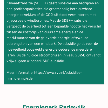
uitkomst voor en biedt een eerlijke en betrouwbare 
zonder enkele vorm van subsidie mogelijk, mede door de 
om onze regionale doelstelling van 2030 en de landelijke 
Klimaattransitie (SDE++) geeft subsidie aan bedrijven en 
2050 wil de gemeente alle energie duurzaam en fossielvrij 
energietoekomst voor iedereen. 
relatief hoge prijs voor stroom. Ook voor grootschalige 
doelstelling van 2050 te halen. Bovendien is het niet 
non-profitorganisaties die grootschalig hernieuwbare 
opwekken. Om dit doel te bereiken zijn wind- en zonne-
zon- en windprojecten is er per MW steeds minder 
verstandig om afhankelijk te zijn van één energiebron, 
energie opwekken of de CO2-uitstoot verminderen met 
energie noodzakelijk. 
De aanpak van de gemeente voor de komende jaren is 
financiële ondersteuning nodig. Voor wind op zee ligt het 
maar om een mix van energiebronnen te hebben. 
bijvoorbeeld windturbines. Met de SDE++ subsidie 
vastgelegd in het Meerjarenprogramma Duurzaam 
omslagpunt binnen handbereik. Daar zijn de eerste 
vergoedt de overheid tot een bepaalde hoogte het verschil 
Hardenberg. In dit programma staat dat de energie die in 
windparken zonder subsidie aanbesteed.  
tussen de kostprijs van duurzame energie en de 
Hardenberg gebruikt wordt, wordt duurzaam opgewekt in 
marktwaarde van de geleverde energie, oftewel de 
de eigen gemeente: 30% in 2030 en in 2050 wil 
opbrengsten van een windpark. De subsidie geldt voor de 
Hardenberg 100% energieneutraal zijn.
hoeveelheid opgewekte energie gedurende meerdere 
jaren. Bij de huidige stroomprijzen (niveau 2024) ontvangt 
Meer informatie: 
vrijwel geen windpark SDE-subsidie. 
www.hardenberg.nl/gemeente/gemeente-
vervolg/duurzaam-hardenberg/meerjarenprogramma
Meer informatie: 
https://www.rvo.nl/subsidies-
financiering/sde
Energiepark Radewijk